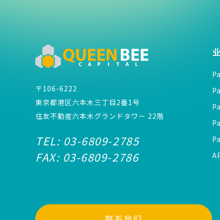
P
〒106-6222
P
東京都港区六本木三丁目2番1号
P
住友不動産六本木グランドタワー 22階
P
TEL:
03-6809-2785
P
FAX:
03-6809-2786
A
联系我们