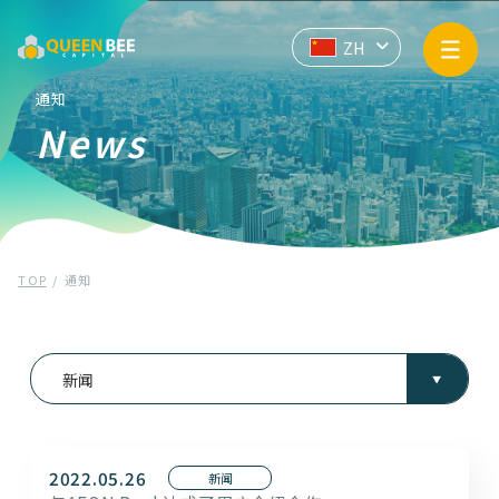
业务信息
EN
JP
ZH
API
通知
News
企业信息
通知
TOP
通知
隐私政策
反洗钱和反恐怖融资的基本方针
全部
通知
新闻
联系我们
2022.05.26
新闻