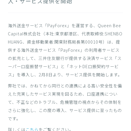
入・サービス提供を開始
海外送金サービス「PayForex」を運営する、Queen Bee
Capital株式会社（本社:東京都港区、代表取締役:SHENBO
HUANG、資金移動業者:関東財務局⾧第00010号）は、提
供する海外送金サービス「PayForex」の利用者サービス
の拡充として、三井住友銀行が提供する決済サービス「ス
ーパー口座振替サービス」と「ネットDE口振契約サービ
ス」を導入し、2月8日より、サービス提供を開始します。
弊社では、かねてから同行との連携による高い安全性を備
えた充実したサービス実現を図るため、口座連携につい
て、不正などのトラブル、危機管理の視点からその体制を
さらに強化し、この度の導入、サービス提供に至ったもの
です。
詳しくは
こちら
をご覧ください。