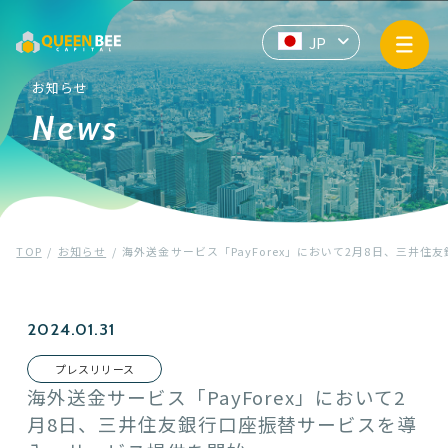
サービス情報
JP
EN
ZH
API提供
お知らせ
News
企業情報
お知らせ
TOP
お知らせ
海外送金サービス「PayForex」において2月8日、三井
プライバシーポリシー
マネー・ローンダリングおよびテロ資金供与防止基本方針
2024.01.31
プレスリリース
Contact us
海外送金サービス「PayForex」において2
月8日、三井住友銀行口座振替サービスを導