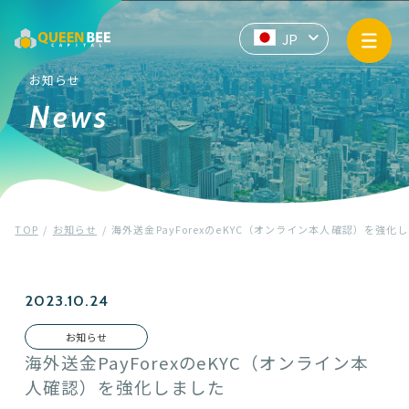
サービス情報
JP
EN
ZH
API提供
お知らせ
News
企業情報
お知らせ
TOP
お知らせ
海外送金PayForexのeKYC（オンライン本人確認）を強化
プライバシーポリシー
マネー・ローンダリングおよびテロ資金供与防止基本方針
2023.10.24
お知らせ
Contact us
海外送金PayForexのeKYC（オンライン本
人確認）を強化しました