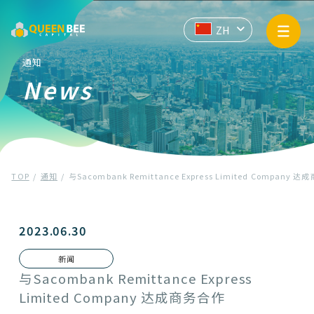
业务信息
EN
JP
ZH
API
通知
News
企业信息
通知
TOP
通知
与Sacombank Remittance Express Limited Company 
隐私政策
反洗钱和反恐怖融资的基本方针
2023.06.30
新闻
联系我们
与Sacombank Remittance Express
Limited Company 达成商务合作