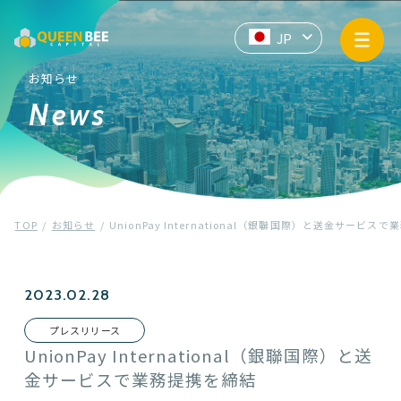
サービス情報
JP
EN
ZH
API提供
お知らせ
News
企業情報
お知らせ
TOP
お知らせ
UnionPay International（銀聯国際）と送金サービス
プライバシーポリシー
マネー・ローンダリングおよびテロ資金供与防止基本方針
2023.02.28
プレスリリース
Contact us
UnionPay International（銀聯国際）と送
金サービスで業務提携を締結