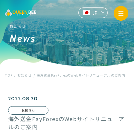
サービス情報
JP
EN
ZH
API提供
お知らせ
News
企業情報
お知らせ
TOP
お知らせ
海外送金PayForexのWebサイトリニューアルのご案内
プライバシーポリシー
マネー・ローンダリングおよびテロ資金供与防止基本方針
2022.08.20
お知らせ
Contact us
海外送金PayForexのWebサイトリニューア
ルのご案内