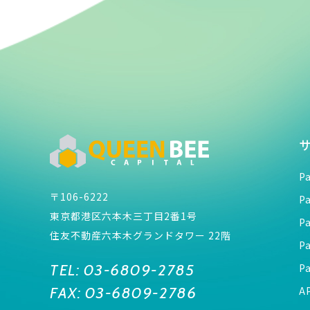
P
〒106-6222
P
東京都港区六本木三丁目2番1号
P
住友不動産六本木グランドタワー 22階
P
TEL:
03-6809-2785
P
FAX:
03-6809-2786
A