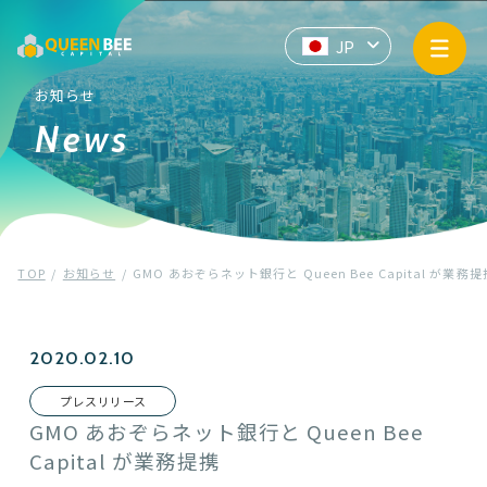
サービス情報
JP
EN
ZH
API提供
お知らせ
News
企業情報
お知らせ
TOP
お知らせ
GMO あおぞらネット銀行と Queen Bee Capital が業務提
プライバシーポリシー
マネー・ローンダリングおよびテロ資金供与防止基本方針
2020.02.10
プレスリリース
Contact us
GMO あおぞらネット銀行と Queen Bee
Capital が業務提携